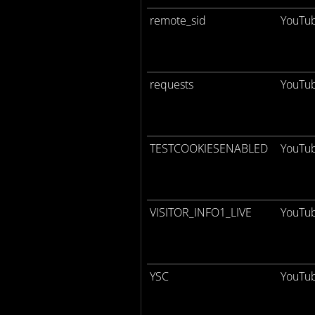
remote_sid
YouTu
requests
YouTu
TESTCOOKIESENABLED
YouTu
VISITOR_INFO1_LIVE
YouTu
YSC
YouTu