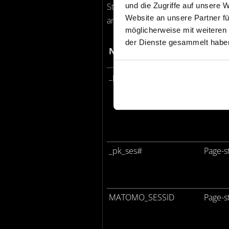
und die Zugriffe auf unsere 
Statistik-Cookies helfen Webseit
Website an unsere Partner fü
anonym gesammelt und gemelde
möglicherweise mit weiteren
der Dienste gesammelt haben
Name
Anbie
_pk_id#
Page-s
_pk_ses#
Page-s
MATOMO_SESSID
Page-s