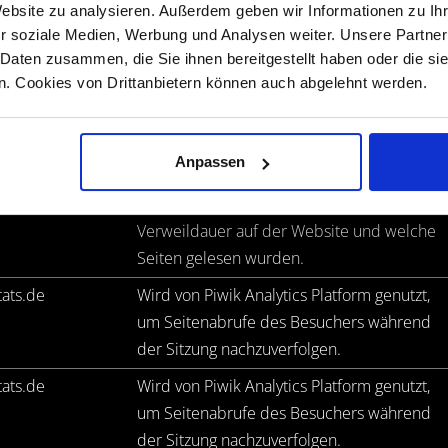
Website zu analysieren. Außerdem geben wir Informationen zu I
en-Besitzern zu verstehen, wie Besucher mit Webseiten interagi
GALERIE
r soziale Medien, Werbung und Analysen weiter. Unsere Partner
t werden.
 Daten zusammen, die Sie ihnen bereitgestellt haben oder die s
. Cookies von Drittanbietern können auch abgelehnt werden.
ter
Zweck
REFERENZEN
tats.de
Erfasst Statistiken über Besuche des
Anpassen
Benutzers auf der Website, wie z. B. die
Anzahl der Besuche, durchschnittliche
Verweildauer auf der Website und welche
KONTAKT
Seiten gelesen wurden.
tats.de
Wird von Piwik Analytics Platform genutzt,
um Seitenabrufe des Besuchers während
der Sitzung nachzuverfolgen.
tats.de
Wird von Piwik Analytics Platform genutzt,
um Seitenabrufe des Besuchers während
der Sitzung nachzuverfolgen.