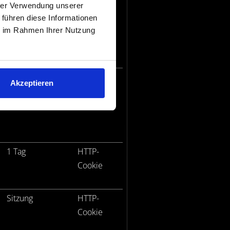
hrer Verwendung unserer
eren, indem Informationen
 führen diese Informationen
ie im Rahmen Ihrer Nutzung
Maximale
Typ
Speicherdauer
1 Jahr
HTTP-
Akzeptieren
Cookie
1 Tag
HTTP-
Cookie
Sitzung
HTTP-
Cookie