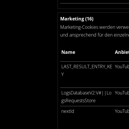
Marketing (16)
Marketing-Cookies werden verwend
und ansprechend für den einzelne
Name
Anbie
LAST_RESULT_ENTRY_KE
YouTu
Y
LogsDatabaseV2:V#||Lo
YouTu
gsRequestsStore
nextId
YouTu