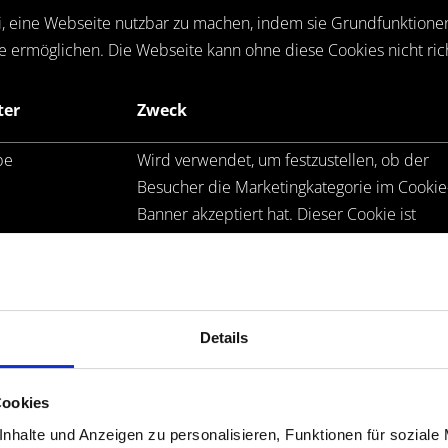
 eine Webseite nutzbar zu machen, indem sie Grundfunktionen 
e ermöglichen. Die Webseite kann ohne diese Cookies nicht rich
ter
Zweck
HOME
be
Wird verwendet, um festzustellen, ob der
Besucher die Marketingkategorie im Cookie
Banner akzeptiert hat. Dieser Cookie ist
notwendig für die Einhaltung der DSGVO
ÜBER UNS
der Webseite.
bot
Speichert den Zustimmungsstatus des
Benutzers für Cookies auf der aktuellen
Details
Domäne.
LIVE
Cookies
nhalte und Anzeigen zu personalisieren, Funktionen für soziale